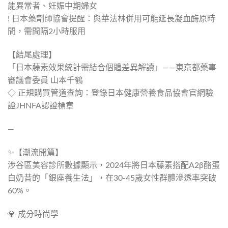
能異常者、妊娠中期婦女
! 日本藥劑師協會提醒：與華法林併用可能延長凝血酶原時
間，需間隔2小時服用
【結尾處理】
「日本藤素效果統計需結合個體差異解讀」——東京都藥事
審議會委員 山本千鶴
◇ 正規購買管道查詢：登錄日本健康營養食品協會官網驗
證JHNFA認證標章
—
✨【潮流開篇】
涉谷區美容診所數據顯示，2024年將日本藤素搭配A2β酪蛋
白奶昔的「銀座養生法」，在30-45歲女性群體滲透率突破
60%。
💎 成分時尚學