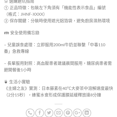
🛒 選購避坑指南
① 正品特徵：包裝左下角須有「機能性表示食品」編號
（格式：JHNF-XXXX）
② 保存關鍵：分裝時使用遮光鋁箔袋，避免廚房濕熱環境
👪 安全使用備忘錄
– 兒童誤食處理：立即服用200ml牛奶並聯繫「中毒110
番」急救專線
– 長輩服用對照：高血壓患者建議晨間服用，糖尿病患者需
避開餐後1小時
🍵 生活小實驗
《主婦之友》實測：日本藤素在40℃大麥茶中溶解速度最快
（2分15秒），蜂蜜水會形成保護膜延緩釋放達8分鐘