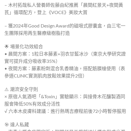
– 木村拓哉私人營養師佐藤由紀推薦「晨間紅景天+夜間黃
芪」循環配方，登上《VOCE》美妝大賞
– 獲2024年Good Design Award的磁吸式膠囊盒，由三宅一
生團隊採用再生醫療級樹脂打造
🌟 場景化功效組合
• 晨間方案：1粒日本藤素+羽衣甘藍冰沙（東京大學研究證
實可提升成分吸收率35%）
• 夜間方案：藤素粉劑混合乳香精油，搭配筋膜槍使用（表
參道CLINIC實測肌肉放鬆效果提升2倍）
⚠️ 潮流安全守則
× 原宿人氣酒吧「&Toxin」實驗顯示：與接骨木花釀製酒同
服會降低50%有效成分活性
√ 六本木皮膚科建議：進行熱瑪吉療程前後72小時暫停服用
🎯 達人私藏