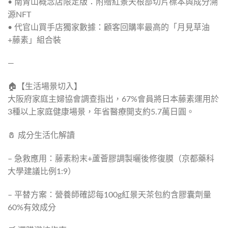
• 南青山概念店限定版：附贈紅景天根部切片標本與成分溯
源NFT
• 代官山買手店獨家數據：顧客回購率最高的「月見草油
+藤素」組合裝
—
🏠【生活場景切入】
大阪府家庭主婦協會調查指出，67%會員將日本藤素運用於
3種以上家庭健康場景，年省醫療開支約5.7萬日圓。
🧂 成分生活化解讀
– 急救應用：藤素粉末+蘆薈膠調製曬後修復膜（京都藥科
大學建議比例1:9）
– 平替方案：營養師確認每100g紅景天茶包約含膠囊劑量
60%有效成分