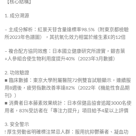
【核心結構】
1. 成分溯源
– 主成分解析：紅景天苷含量達標率98.5%（附東京都檢驗
所2023年色譜圖），其抗氧化效力相當於維生素E的12倍
– 複合配方協同效應：日本國立健康研究所證實，銀杏葉
+人參組合使生物利用度提升40%（2023年3月數據）
2. 功效驗證
■ 臨床數據：東京大學附屬醫院72例雙盲試驗顯示，連續服
用8週後，疲勞指數改善率達82%（2022年《機能性食品期
刊》）
■ 消費者日本藤素效果統計：日本保健品協會追蹤3000名使
用者，83%受訪者在「專注力提升」項目給予4星以上評價
3. 安全警示
! 厚生勞動省明確標注禁忌人群：服用抗抑鬱藥者、凝血功