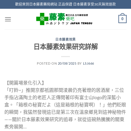
Skip
歡迎來到日本藤素藥局網站 正品保證 日本藤素享受30天無效退款
to
content
0
日本藤素效果
日本藤素效果研究詳解
POSTED ON
20/08/2025
BY
LSJ666
【開篇場景化引入】
「叮鈴~」推開京都祇園那間淩晨仍亮著燈的居酒屋，三位
手指沾滿陶土的老匠人正傳閱著印有富士山logo的深藍小
盒。「箱根の秘寶だよ（這是箱根的秘寶啊）！」他們眨眼
的瞬間，我猛然發現這已是第三次在溫泉鄉見到這神秘物件
——關於日本藤素效果研究的追尋，就從這碗熱騰騰的關東
煮旁展開…