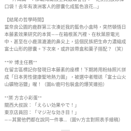
口袋！去年有澳洲客人的膠囊化成藍色浪花…」
【結尾の哲學時間】
當奈良公園的鹿群第三次湊近我的藍色小盒時，突然頓悟日
本藤素效果研究的本質——在箱根蒸汽裡、在秋葉原電光
中、甚至在小鹿濕漉漉的鼻尖上，這個民族把生命力濃縮成
富士山形的膠囊。下次來，或許該帶盒和菓子搭配？（笑）
**🎌 博主任務**
在留言區標記你發現日本藤素的座標！下期將用粉絲照片拼
成「日本男性健康聖地熱力圖」，被選中者贈送「富士山火
山礦物浴鹽」喔！（圖8/鹿叼包裝盒的爆笑連拍）
**🈲 方言小彩蛋**
關西大叔說：「えらい効果やで！」
東京店員回：「マジ卍な効き目！」
——其實他們都在說同一件事…（圖9/方言對照表手繪稿）