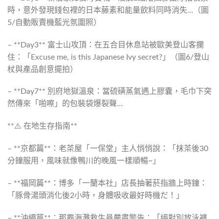
時，意外發現錢包裡的日本藤素和能量飲料同時消失…（圖
5/自動販賣機藍光氛圍照）
– **Day3** 富士山攻頂：在五合目休息站被歐美登山客攔
住：「Excuse me, is this Japanese Ivy secret?」（圖6/登山
杖與產品創意擺拍）
– **Day7** 別府地獄溫泉：當硫磺蒸氣遇上膠囊，毛巾下突
然傳來「啪嚓」的包裝袋爆裂聲…
**⚠️ 在地生存指南**
– **京都篇**：老茶屋「一保堂」主人悄悄說：「抹茶後30
分鐘服用，風味就像鴨川的晚風一樣順暢~」
– **福岡篇**：博多「一蘭本社」店長抽著菸指牆上時鐘：
「豚骨湯頭消化後2小時，身體吸收最好時機だ！」
– **沖繩篇**：那霸海灘救生員嚴肅警告：「絕對別放泳褲