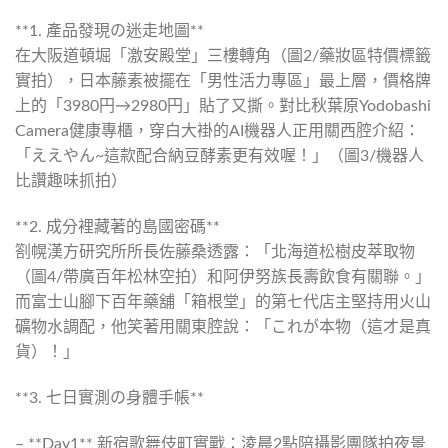
**1. 產品發現の迷走地圖**
在大阪道頓堀「激安殿堂」三樓轉角（圖2/藥妝區特價標籤
實拍），日本藤素被擺在「男性活力專區」最上層，價格牌
上的「3980円→2980円」貼了又撕。對比秋葉原Yodobashi
Camera健康專櫃，穿白大褂的AI機器人正用關西腔介紹：
「ええやん~這款配合納豆酵素更有效喔！」（圖3/機器人
比讚趣味抓拍）
**2. 成分裡藏著的島國密碼**
劄幌漢方研究所所長佐藤桑透露：「北海道松樹皮萃取物
（圖4/帶廣百年松林空拍）和阿伊努族長壽飲食有關聯。」
而富士山腳下百年藥舖「箱根堂」的第七代店主堅持用火山
礦物水調配，他笑著用關東腔說：「これが本物（這才是真
貨）！」
**3. 七日實測の身體手帳**
– **Day1** 新宿歌舞伎町實戰：淩晨2點陪攝影團隊拍夜景