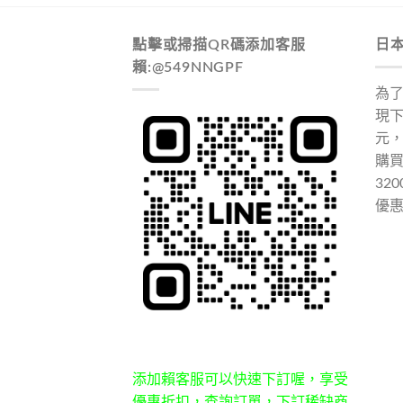
點擊或掃描QR碼添加客服
日
賴:@549NNGPF
為
現下
元
購
32
優
添加賴客服可以快速下訂喔，享受
優惠折扣，查詢訂單，下訂稀缺商