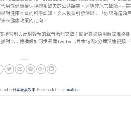
當代男性健康權保障體系缺失的公共議題。這絕非危言聳聽——當
的是對健康本質的科學認知。文末投票引發深思：「你認為這類
響未來健康政策的走向。
，支持管制與反對幹預的聲音激烈交鋒；關鍵數據採用雜誌風格側
對比；傳播設計同步準備Twitter卡片金句與3分鐘辯論視頻，
osted in
日本藤素效果
. Bookmark the
permalink
.