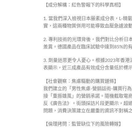
【成分解構：紅色警報下的科學真相】
1. 當我們深入檢視日本藤素成分表，L-
實，這兩種物質併用可能導致血壓急遽波
2. 專利技術的光環背後，我們對比分析日本
差異。德國產品在臨床試驗中達到85%的
3. 劑量迷思更令人憂心。根據2023年
表顯示，近三成產品有效成分含量低於標示
【社會觀察：焦慮驅動的購買鏈條】
我們建立的「男性焦慮-營銷話術-購買行
接「重振雄風」的營銷承諾。隨機截取電
反《廣告法》。街頭採訪片段更顯示，超
問題，消費決策建立在嚴重的資訊不對稱
【倫理拷問：監管缺位下的風險轉嫁】