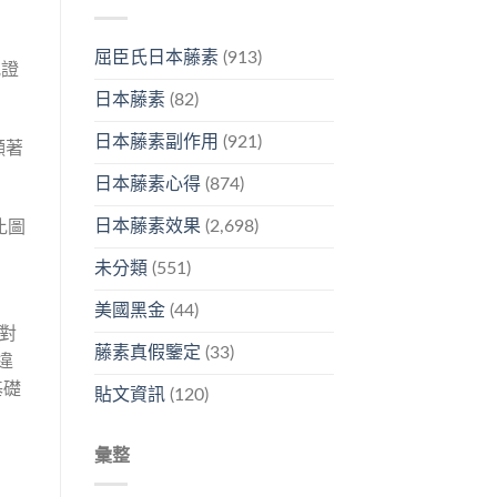
屈臣氏日本藤素
(913)
究證
日本藤素
(82)
日本藤素副作用
(921)
顯著
日本藤素心得
(874)
日本藤素效果
(2,698)
比圖
未分類
(551)
美國黑金
(44)
對
藤素真假鑒定
(33)
違
基礎
貼文資訊
(120)
彙整