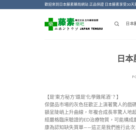
Skip
歡迎來到日本藤素藥局網站 正品保證 日本藤素享受30天
to
content
日本
日本
P
【是‘東方秘方’還是‘化學雞尾酒’？】
保健品市場的灰色狂歡正上演著驚人的戲
額呈陡峭上升曲線，年複合成長率驚人地超
經嚴格臨床驗證的ED治療物質，可能構成
康為認知缺失買單——這正是我們進行此次