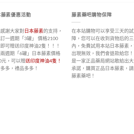
本藤素優惠活動
藤素藥吧購物保障
了感謝大家對
日本藤素
的支持，
在本站購物可以享受三天的試
訂一週期「3罐」 價格2100
障，您可以在收到貨物后的三
，即可贈送印度神油2隻！！！
內，免費試用本站日本藤素，
買兩週期「6罐」日本藤素價格
出現無效，我們會退款給您！
00元，可以贈
送印度神油4隻！
是一家正品藥局網站敢給出大
惠多多，禮品多多！
承諾，購買正品日本藤素，請
藤素藥吧！