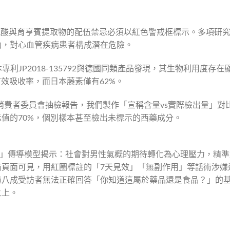
精氨酸與育亨賓提取物的配伍禁忌必須以紅色警戒框標示。多項研
動，對心血管疾病患者構成潛在危險。
專利JP2018-135792與德國同類產品發現，其生物利用度存在
有效吸收率，而日本藤素僅有62%。
香港消費者委員會抽檢報告，我們製作「宣稱含量vs實際檢出量」對
值的70%，個別樣本甚至檢出未標示的西藥成分。
為」傳導模型揭示：社會對男性氣概的期待轉化為心理壓力，精準
商頁面可見，用紅圈標註的「7天見效」「無副作用」等話術涉嫌
過八成受訪者無法正確回答「你知道這屬於藥品還是食品？」的
之上。