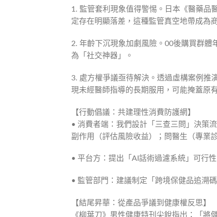
1. 監管套利現象值得警惕。日本《醫藥
定存在明顯落差，這種監管真空地帶成為
2. 年齡下沉現象加劇風險。00後購買群體
為「社交神器」。
3. 處方權爭議亟待解決。透過虛構案例
現未經醫師指導的長期服用，可能掩蓋原
【行動倡議：共建理性消費防護網】
• 消費者端：我們設計「三查三問」決策
副作用（評估風險收益）；問醫生（專業
• 平台方：提出「AI話術過濾系統」可
• 監管部門：建議制定「跨境保健品追溯
【結尾昇華：從產品爭議到健康權反思】
《柳葉刀》男性健康特刊尖銳指出：「將