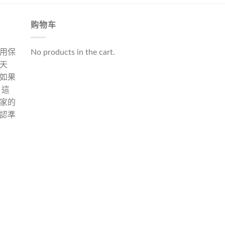
购物车
用保
No products in the cart.
天
如果
 這
家的
認準