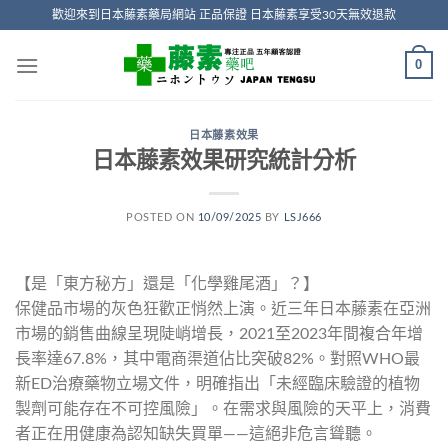
Skip
歡迎來到日本藤素藥局網站 正品保證 日本藤素享受30天無效退款
to
content
0
日本藤素效果
日本藤素效果研究統計分析
POSTED ON
10/09/2025
BY
LSJ666
【是「東方秘方」還是「化學雞尾酒」？】
保健品市場的灰色狂歡正悄然上演。近三年日本藤素在亞洲
市場的銷售曲線呈現陡峭增長，2021至2023年間複合年增
長率達67.8%，其中電商渠道佔比突破82%。對照WHO最
新ED治療藥物立場文件，明確指出「未經臨床驗證的植物
製劑可能存在不可控風險」。在需求與風險的天平上，消費
者正在用健康為認知缺失買單——這絕非危言聳聽。