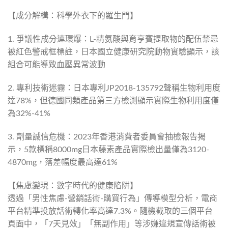
【成分解構：科學外衣下的羅生門】
1. 爭議性成分連環爆：L-精氨酸與育亨賓提取物的配伍禁忌
被紅色警戒框標註，日本國立健康研究院動物實驗顯示，該
組合可能導致血壓異常波動
2. 專利技術迷霧：日本專利JP2018-135792聲稱生物利用度
達78%，但德國同類產品第三方檢測顯示實際生物利用度僅
為32%-41%
3. 劑量誠信危機：2023年香港消費者委員會抽檢報告揭
示，5款標稱8000mg日本藤素產品實際檢出量僅為3120-
4870mg，落差幅度最高達61%
【焦慮變現：數字時代的健康陷阱】
透過「男性焦慮-營銷話術-購買行為」傳導模型分析，電商
平台精準投放話術轉化率高達7.3%。隨機截取的三個平台
頁面中，「7天見效」「無副作用」等涉嫌違規宣傳話術被