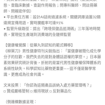
態、查臨床數據、查副作用報告；問專科醫師、問註冊藥
師、問親密伴侶）
• 平台責任方案：設計AI話術過濾系統，關鍵詞庫涵蓋32類
違規宣傳用語，實時攔截率可達91%
• 監管升級路徑：提出「跨境保健品追溯碼」三年落地時間
表，實現從生產端到消費端的全鏈條監管
【健康權覺醒：從藥丸到認知的範式轉移】
《柳葉刀》男性健康特刊尖銳指出：「當健康被簡化成化學
分子的狂歡，我們失去的是對身體話語權的掌控。」日本藤
素效果研究統計背後，折射的是當代男性健康權保障體系的
系統性缺失。科學認知比藥物更重要——這不僅是醫學常
識，更應成為社會共識。
文末投票：「你認為這類產品該納入處方藥管理嗎？」
□ 贊成嚴格管制 □ 維持現狀 □ 反對藥品化
（側邊欄數據呈現：