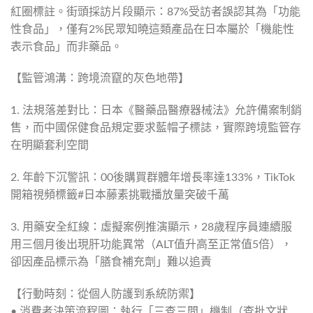
紅圈標註。街頭採訪片段顯示：87%受訪者誤認其為「功能
性食品」，僅有2%民眾知曉這類產品在日本屬於「機能性
表示食品」而非藥品。
【監管鴻溝：跨境流竄的灰色地帶】
1. 法規落差對比：日本《醫藥品醫療器械法》允許備案制銷
售，而中國保健食品規定要求藍帽子標誌，實際跨境監管存
在明顯套利空間
2. 年齡下沉警訊：00後購買群體年增長率達133%，TikTok
開箱視頻標籤#日本藤素挑戰播放量突破千萬
3. 用藥安全紅線：虛擬案例推演顯示，28歲程序員連續服
用三個月後出現肝功能異常（ALT值升高至正常值5倍），
卻因產品標示為「膳食補充劑」難以追責
【行動時刻：從個人防護到系統防禦】
• 消費者決策流程圖：執行「三查三問」機制（查批文狀