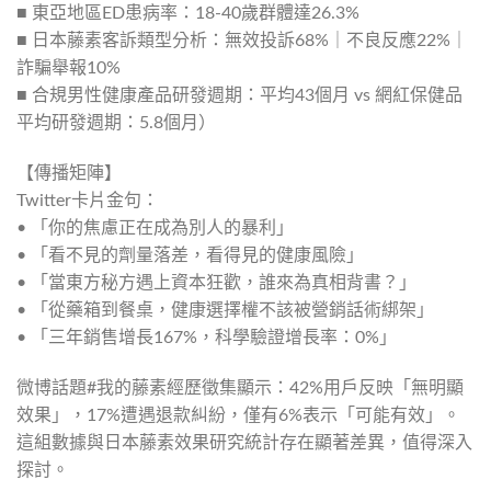
■ 東亞地區ED患病率：18-40歲群體達26.3%
■ 日本藤素客訴類型分析：無效投訴68%｜不良反應22%｜
詐騙舉報10%
■ 合規男性健康產品研發週期：平均43個月 vs 網紅保健品
平均研發週期：5.8個月）
【傳播矩陣】
Twitter卡片金句：
• 「你的焦慮正在成為別人的暴利」
• 「看不見的劑量落差，看得見的健康風險」
• 「當東方秘方遇上資本狂歡，誰來為真相背書？」
• 「從藥箱到餐桌，健康選擇權不該被營銷話術綁架」
• 「三年銷售增長167%，科學驗證增長率：0%」
微博話題#我的藤素經歷徵集顯示：42%用戶反映「無明顯
效果」，17%遭遇退款糾紛，僅有6%表示「可能有效」。
這組數據與日本藤素效果研究統計存在顯著差異，值得深入
探討。