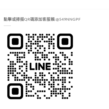
點擊或掃描QR碼添加客服賴:@549NNGPF