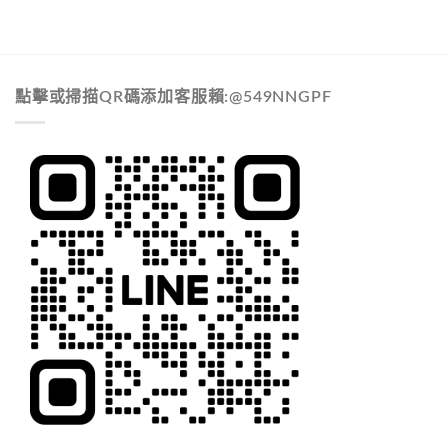
點擊或掃描QR碼添加客服賴:@549NNGPF