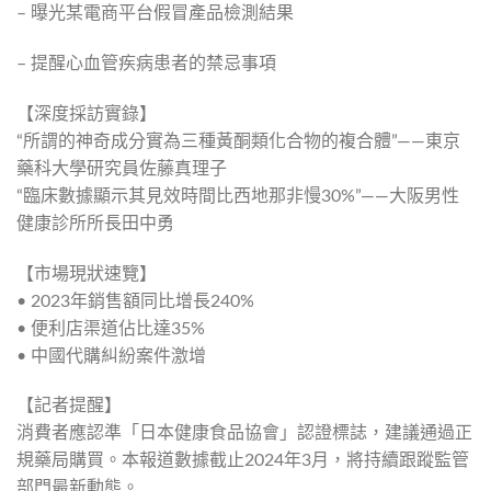
– 曝光某電商平台假冒產品檢測結果
– 提醒心血管疾病患者的禁忌事項
【深度採訪實錄】
“所謂的神奇成分實為三種黃酮類化合物的複合體”——東京
藥科大學研究員佐藤真理子
“臨床數據顯示其見效時間比西地那非慢30%”——大阪男性
健康診所所長田中勇
【市場現狀速覽】
• 2023年銷售額同比增長240%
• 便利店渠道佔比達35%
• 中國代購糾紛案件激增
【記者提醒】
消費者應認準「日本健康食品協會」認證標誌，建議通過正
規藥局購買。本報道數據截止2024年3月，將持續跟蹤監管
部門最新動態。