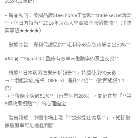
2024Q2獲批）
– 競品動向：美國品牌Steel Force正發起**trade secret訴訟
**，但日方持有**2016年京都大學實驗室原始數據**（IP防
禦等級★★★★）
– 數據亮點：專利保護區的**毛利率較灰色市場高出63%**
### ✖️ **Signal 3：臨床有效率vs復購率的黃金交叉**
– 根據**日本藤素效果分析報告**，持續使用90天後：
→ **勃起功能指標（IIEF-5）提升2.4倍**（對照組僅1.1
倍）
→ **復購率突破51%**（行業平均28%），關鍵在於「**第
8週效果拐點**」的心理錨定
– 警告訊號：中國市場出現「**速效型山寨版**」，短期數
據造假率可能擾亂判斷