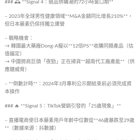
### 🕰️ **Signal 4：競品併購潮的72小時窗口期**
– 2023年全球男性健康領域**M&A金額同比增長210%**，
但日本藤素仍保持獨立運營
– 戰略機會：
→ 韓國最大藥廠Dong-A擬以**12倍PS**收購同類產品（估
值錨定）
→ 中國微商巨頭「夜勁」正在掃貨**越南代工廠產能**（供
應鏈威脅）
– **倒數計時**：2024年3月專利公示期結束前必須完成資
本操作
### 🔥 **Signal 5：TikTok營銷引發的「25歲現象」**
– 直播電商使日本藤素用戶年齡中位數從**46歲暴跌至29歲
**（數據來源：抖數據）