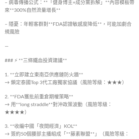
– 病毒傳播公式：**「健身博主+成分黨拆解」**內容模板帶
來**300%自然流量增長**
– 隱憂：年輕客群對**FDA認證敏感度降低**，可能加劇合
規風險
—
### ⚡ **三條鐵血投資建議**
1. **立即建立東南亞供應鏈防火牆**
→ 鎖定泰國Top 3代工廠獨家協議（風險等級：★★★）
2. **FDA獲批前重倉期權策略**
→ 用**long straddle**對沖政策波動（風險等級：
★★★★）
3. **收編中國「夜間經濟」KOL**
→ 簽約50個腰部主播組成「**藤素聯盟**」（風險等級：