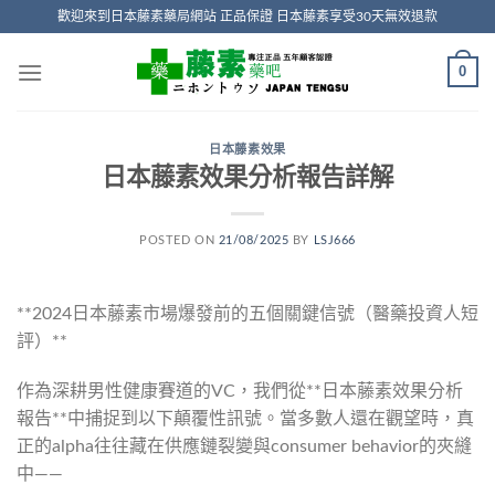
Skip
歡迎來到日本藤素藥局網站 正品保證 日本藤素享受30天無效退款
to
content
0
日本藤素效果
日本藤素效果分析報告詳解
POSTED ON
21/08/2025
BY
LSJ666
**2024日本藤素市場爆發前的五個關鍵信號（醫藥投資人短
評）**
作為深耕男性健康賽道的VC，我們從**日本藤素效果分析
報告**中捕捉到以下顛覆性訊號。當多數人還在觀望時，真
正的alpha往往藏在供應鏈裂變與consumer behavior的夾縫
中——