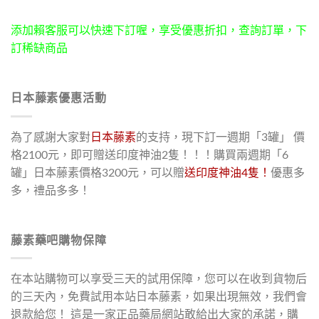
添加賴客服可以快速下訂喔，享受優惠折扣，查詢訂單，下
訂稀缺商品
日本藤素優惠活動
為了感謝大家對
日本藤素
的支持，現下訂一週期「3罐」 價
格2100元，即可贈送印度神油2隻！！！購買兩週期「6
罐」日本藤素價格3200元，可以贈
送印度神油4隻！
優惠多
多，禮品多多！
藤素藥吧購物保障
在本站購物可以享受三天的試用保障，您可以在收到貨物后
的三天內，免費試用本站日本藤素，如果出現無效，我們會
退款給您！ 這是一家正品藥局網站敢給出大家的承諾，購