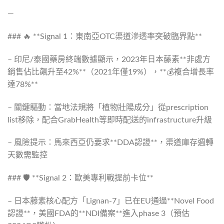
—
### 🔥 **Signal 1：東南亞OTC渠道滲透率突破臨界點**
– 印尼/泰國藥房終端數據顯示，2023年日本藤素**非處方
銷售佔比飆升至42%**（2021年僅19%），**💰複合增長率
達78%**
– 關鍵驅動：當地法規將「植物壯陽成分」從prescription
list移除，配合GrabHealth等即時配送的infrastructure升級
– 風險提示：馬來西亞仍要求**DDA認證**，渠道庫存週轉
天數需監控
### 🛡️ **Signal 2：歐美專利戰提前卡位**
– 日本藤素核心配方「Lignan-7」已在EU通過**Novel Food
認證**，美國FDA的**NDI備案**進入phase 3（預估