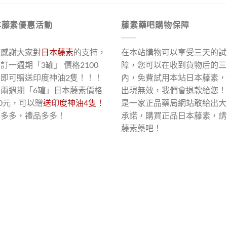
本藤素優惠活動
藤素藥吧購物保障
了感謝大家對
日本藤素
的支持，
在本站購物可以享受三天的試
訂一週期「3罐」 價格2100
障，您可以在收到貨物后的三
，即可贈送印度神油2隻！！！
內，免費試用本站日本藤素，
買兩週期「6罐」日本藤素價格
出現無效，我們會退款給您！
00元，可以贈
送印度神油4隻！
是一家正品藥局網站敢給出大
惠多多，禮品多多！
承諾，購買正品日本藤素，請
藤素藥吧！