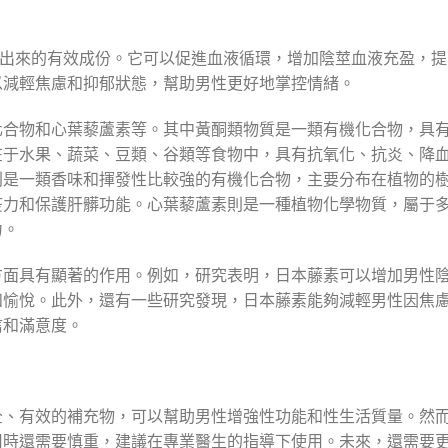
取出來的有效成份。它可以促進血液循環，增加陰莖血液充盈，提
以減輕焦慮和抑郁狀態，幫助男性更好地掌控情緒。
化合物和心葉藜蘆素等。其中黃酮類物質是一類有機化合物，具
在于水果、蔬菜、豆類、谷類等食物中，具有抗氧化、抗炎、降
則是一類香味和揮發性比較強的有機化合物，主要分布在植物的
疫力和保護肝髒功能。心葉藜蘆素則是一種植物化學物質，屬于
力。
方面具有顯著的作用。例如，研究表明，日本藤素可以增加男性
和愉悅。此外，還有一些研究發現，日本藤素能夠減輕男性因焦
信和滿意度。
全、有效的補充物，可以幫助男性增強性功能和性生活質量。然
用時還需要慎重，建議在專業醫生的指導下使用。未來，還需要