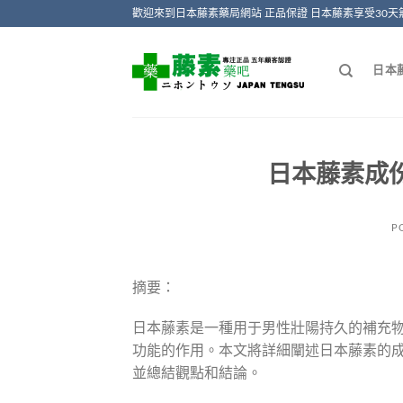
Skip
歡迎來到日本藤素藥局網站 正品保證 日本藤素享受30天
to
content
日本
日本藤素成份
P
摘要：
日本藤素是一種用于男性壯陽持久的補充
功能的作用。本文將詳細闡述日本藤素的
並總結觀點和結論。