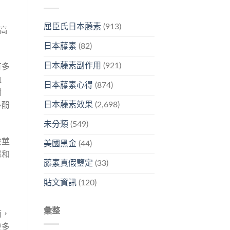
屈臣氏日本藤素
(913)
高
日本藤素
(82)
日本藤素副作用
(921)
有多
血
日本藤素心得
(874)
樹
日本藤素效果
(2,698)
多酚
未分類
(549)
陰莖
美國黑金
(44)
慮和
藤素真假鑒定
(33)
貼文資訊
(120)
彙整
而，
更多