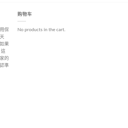
购物车
用保
No products in the cart.
天
如果
 這
家的
認準