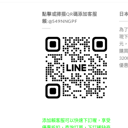
點擊或掃描QR碼添加客服
日
賴:@549NNGPF
為
現下
元
購
32
優
添加賴客服可以快速下訂喔，享受
優惠折扣，查詢訂單，下訂稀缺商