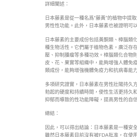
詳細闡述：
日本藤素是從一種名爲“藤黃”的植物中提
男性性功能。此外，日本藤素也被證明可
日本藤素的主要成份包括黃酮類、樟腦類
種生物活性。它們屬于植物色素，廣泛存
壓、抑制腫瘤等多種功效。樟腦類化合物
皮、花、果實等組織中，能夠增強人體免
類成份，能夠增強機體免疫力和抗病毒能
多項研究證實，日本藤素在男性壯陽持久
勃起的硬度和持續時間，使性生活更持久
抑郁而導致的性功能障礙，提高男性的自
總結：
因此，可以得出結論：日本藤素是一種安
雖然日本藤素目前沒有被FDA批准，在使