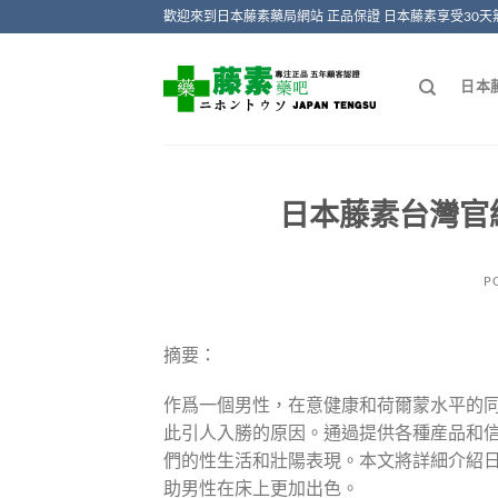
Skip
歡迎來到日本藤素藥局網站 正品保證 日本藤素享受30天
to
content
日本
日本藤素台灣官網
P
摘要：
作爲一個男性，在意健康和荷爾蒙水平的
此引人入勝的原因。通過提供各種産品和
們的性生活和壯陽表現。本文將詳細介紹
助男性在床上更加出色。