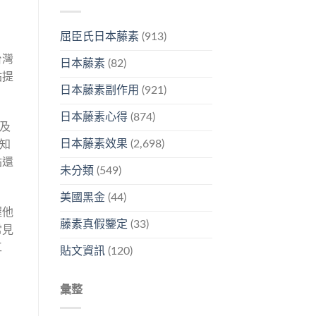
屈臣氏日本藤素
(913)
台灣
日本藤素
(82)
站提
日本藤素副作用
(921)
日本藤素心得
(874)
及
日本藤素效果
(2,698)
知
站還
未分類
(549)
美國黑金
(44)
握他
藤素真假鑒定
(33)
常見
工
貼文資訊
(120)
彙整