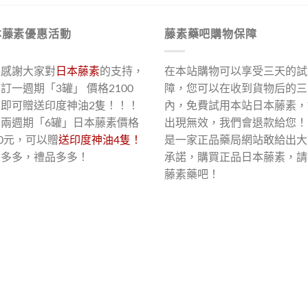
本藤素優惠活動
藤素藥吧購物保障
了感謝大家對
日本藤素
的支持，
在本站購物可以享受三天的試
訂一週期「3罐」 價格2100
障，您可以在收到貨物后的三
，即可贈送印度神油2隻！！！
內，免費試用本站日本藤素，
買兩週期「6罐」日本藤素價格
出現無效，我們會退款給您！
00元，可以贈
送印度神油4隻！
是一家正品藥局網站敢給出大
惠多多，禮品多多！
承諾，購買正品日本藤素，請
藤素藥吧！