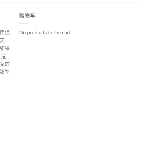
购物车
用保
No products in the cart.
天
如果
 這
家的
認準