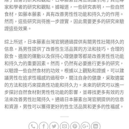
家和學者的研究和觀點。據報道，一些研究表明，一些自然
食材，如藤本藤素，具有改善男性性功能和持久力的作用。
然而，這些研究尚待進一步證實，因此需要更多的研究來驗
證這些效果。
綜上所述，日本藤素台灣官網通過提供有關男性壯陽持久的
信息，爲男性提供了改善性生活品質的方法和技巧。合理的
飲食、適度的運動以及保持心理健康等都是改善男性性功能
和持久力的重要因素。然而，仍然有必要進行更多的研究，
以驗證一些自然食材的功效。根據以上觀點和證據，可以建
議男性在追求性福感的過程中，關注自身的健康，采取適當
的方法和技巧來提高性功能和持久力。未來的研究可以進一
步探討自然食材對男性性功能的影響，並尋找更多有效的方
法來改善男性壯陽持久。通過日本藤素台灣官網提供的信息
和資源，男性可以獲得更好的性生活品質和更多的性福感。