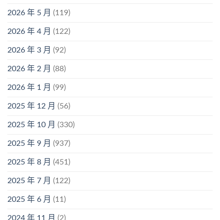
2026 年 5 月
(119)
2026 年 4 月
(122)
2026 年 3 月
(92)
2026 年 2 月
(88)
2026 年 1 月
(99)
2025 年 12 月
(56)
2025 年 10 月
(330)
2025 年 9 月
(937)
2025 年 8 月
(451)
2025 年 7 月
(122)
2025 年 6 月
(11)
2024 年 11 月
(2)