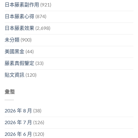
日本藤素副作用
(921)
日本藤素心得
(874)
日本藤素效果
(2,698)
未分類
(900)
美國黑金
(44)
藤素真假鑒定
(33)
貼文資訊
(120)
彙整
2026 年 8 月
(38)
2026 年 7 月
(126)
2026 年 6 月
(120)