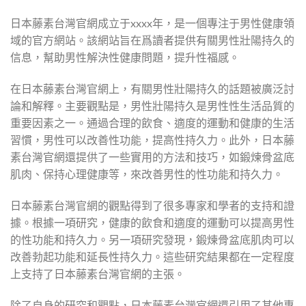
日本藤素台灣官網成立于xxxx年，是一個專注于男性健康領
域的官方網站。該網站旨在爲讀者提供有關男性壯陽持久的
信息，幫助男性解決性健康問題，提升性福感。
在日本藤素台灣官網上，有關男性壯陽持久的話題被廣泛討
論和解釋。主要觀點是，男性壯陽持久是男性性生活品質的
重要因素之一。通過合理的飲食、適度的運動和健康的生活
習慣，男性可以改善性功能，提高性持久力。此外，日本藤
素台灣官網還提供了一些實用的方法和技巧，如鍛煉骨盆底
肌肉、保持心理健康等，來改善男性的性功能和持久力。
日本藤素台灣官網的觀點得到了很多專家和學者的支持和證
據。根據一項研究，健康的飲食和適度的運動可以提高男性
的性功能和持久力。另一項研究發現，鍛煉骨盆底肌肉可以
改善勃起功能和延長性持久力。這些研究結果都在一定程度
上支持了日本藤素台灣官網的主張。
除了自身的研究和觀點，日本藤素台灣官網還引用了其他專