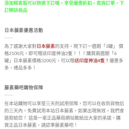
添加賴客服可以快速下訂喔，享受優惠折扣，查詢訂單，下
訂稀缺商品
日本藤素優惠活動
為了感謝大家對
日本藤素
的支持，現下訂一週期「3罐」 價
格2100元，即可贈送印度神油2隻！！！購買兩週期「6
罐」日本藤素價格3200元，可以贈
送印度神油4隻！
優惠多
多，禮品多多！
藤素藥吧購物保障
在本站購物可以享受三天的試用保障，您可以在收到貨物后
的三天內，免費試用本站日本藤素，如果出現無效，我們會
退款給您！ 這是一家正品藥局網站敢給出大家的承諾，購
買正品日本藤素，請認準藤素藥吧！