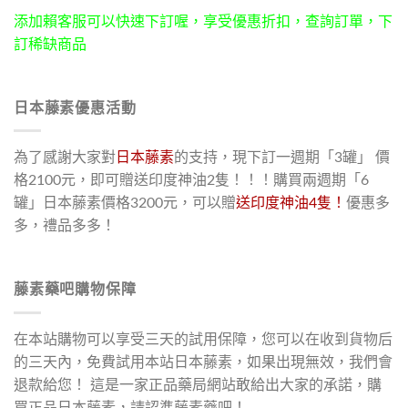
添加賴客服可以快速下訂喔，享受優惠折扣，查詢訂單，下
訂稀缺商品
日本藤素優惠活動
為了感謝大家對
日本藤素
的支持，現下訂一週期「3罐」 價
格2100元，即可贈送印度神油2隻！！！購買兩週期「6
罐」日本藤素價格3200元，可以贈
送印度神油4隻！
優惠多
多，禮品多多！
藤素藥吧購物保障
在本站購物可以享受三天的試用保障，您可以在收到貨物后
的三天內，免費試用本站日本藤素，如果出現無效，我們會
退款給您！ 這是一家正品藥局網站敢給出大家的承諾，購
買正品日本藤素，請認準藤素藥吧！