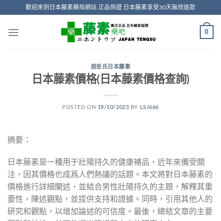
Skip
歡迎來到日本藤素藥局網站 正品保證 日本藤素享受30天無效退款
to
content
0
屈臣氏日本藤素
日本藤素價格(日本藤素價格查詢)
POSTED ON
19/10/2023
BY
LSJ666
摘要：
日本藤素是一種用于壯陽持久的健康補品，近年來備受關
注，因其價格也成爲人們熱議的話題。本文將對日本藤素的
價格進行詳細闡述，並結合男性壯陽持久的主題，解釋其重
要性，陳述觀點，並提供支持和證據。同時，引用其他人的
研究和觀點，以增加論述的可信度。最後，總結文章的主要