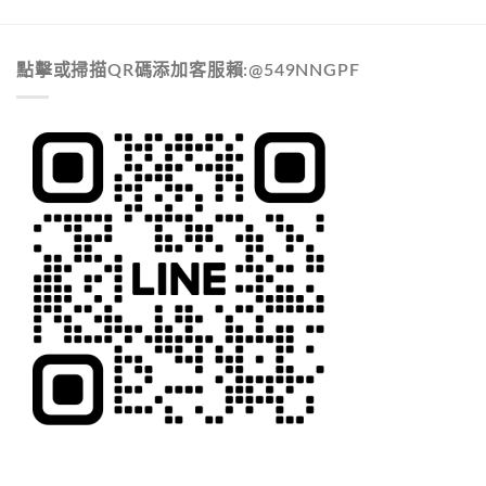
點擊或掃描QR碼添加客服賴:@549NNGPF