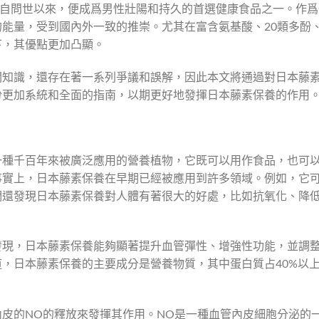
養自問世以來，便成爲男性壯陽和持久的首選健康食品之一。作爲
能量，受到國內外一致的推崇。尤其在富含氨基酸、20類多酚
下，其優點更加凸顯。
關知識，還存在著一系列爭議和誤解，因此本文將通過對日本藤
份更加系統和全面的指南，以期更好地發揮日本藤素保養的作用
一種千百年來被廣泛應用的營養植物，它既可以用作食品，也可
事實上，日本藤素保養在早期已經被應用到許多領域。例如，它
們還發現日本藤素保養對人體有著很大的好處，比如抗氧化、降
發現，日本藤素保養能夠顯著提升血管彈性、增強性功能，並調
，日本藤素保養的主要成分是營養物質，其中蛋白質占40%以
皮的NO的釋放來發揮其作用。NO是一種血管內皮細胞分泌的