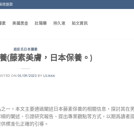
無效退款
藤素
美國黑金
壯陽藥
持久液
貼文資訊
屈臣氏日本藤素
養(藤素美膚，日本保養。)
OSTED ON
01/09/2023
BY
LSJ666
品之一。本文主要通過闡述日本藤素保養的相關信息，探討其在
詳細的闡述、引證研究報告、提出專業觀點等方式，以期爲讀者
提供標准化正確的引導。