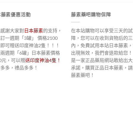
本藤素優惠活動
藤素藥吧購物保障
了感謝大家對
日本藤素
的支持，
在本站購物可以享受三天的試
訂一週期「3罐」 價格2100
障，您可以在收到貨物后的三
，即可贈送印度神油2隻！！！
內，免費試用本站日本藤素，
買兩週期「6罐」日本藤素價格
出現無效，我們會退款給您！
00元，可以贈
送印度神油4隻！
是一家正品藥局網站敢給出大
惠多多，禮品多多！
承諾，購買正品日本藤素，請
藤素藥吧！