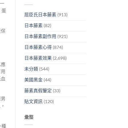
一
、蛋
屈臣氏日本藤素
(913)
日本藤素
(82)
素保
日本藤素副作用
(921)
。
日本藤素心得
(874)
日本藤素效果
(2,698)
以應
未分類
(544)
可用
低血
美國黑金
(44)
藤素真假鑒定
(33)
整男
貼文資訊
(120)
上，
彙整
一種