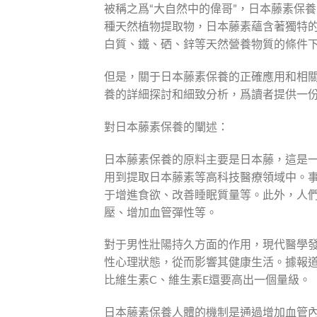
被稱之爲“大自然中的偉哥”，日本藤素保
種天然植物提取物，日本藤素蘊含著獨特的
白質、鐵、硒、鋅等天然營養物質的條件
但是，關于日本藤素保養的正確應用和相
養的詳細探討和細致分析，爲讀者提供一
對日本藤素保養的闡述：
日本藤素保養的原料主要是日本藤，這是
用到提取日本藤素等高科技醫療領域中。
于增進食欲、改善睡眠質量等。此外，人
壓、增加血管彈性等。
對于男性壯陽持久方面的作用，現代醫學
性心理狀態，從而影響其健康生活。據報道
比維生素C、維生素E還要高出一個量級。
日本藤素保養人體的機制是通過增加血管內