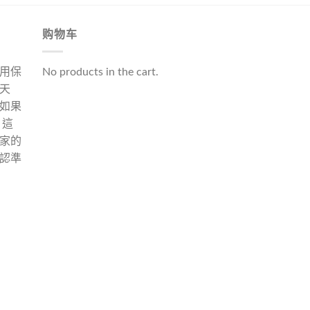
购物车
用保
No products in the cart.
天
如果
 這
家的
認準