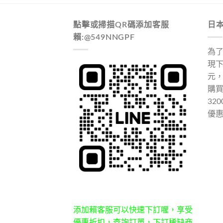
點擊或掃描QR碼添加客服
日
賴:@549NNGPF
為
現下
元
購
32
優
添加賴客服可以快速下訂喔，享受
優惠折扣，查詢訂單，下訂稀缺商