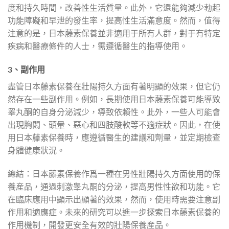
度和持久時間，改善性生活質量。此外，它還能夠減少勃起
功能障礙和早泄的發生率，提高性生活滿意度。然而，值得
注意的是，日本藤素保養並非適用于所有人群，對于有特定
疾病和醫療條件的人士，需遵循醫生的指導使用。
3、副作用
盡管日本藤素保養在壯陽持久方面有著明顯的效果，但它仍
然存在一些副作用。例如，長期使用日本藤素保養可能導致
睾丸酮的自身分泌減少，導致依賴性。此外，一些人可能會
出現胸悶、頭暈、惡心和四肢酸軟等不適症狀。因此，在使
用日本藤素保養時，應遵循醫生的建議和劑量，並定期檢查
身體健康狀況。
總結：日本藤素保養作爲一種在男性壯陽持久方面使用的保
養産品，通過刺激睾丸酮的分泌，提高男性性欲和功能。它
在臨床應用中顯示出顯著的效果，然而，使用時需要注意副
作用和適應症。未來的研究可以進一步探索日本藤素保養的
作用機制，開發更安全有效的壯陽保養産品。