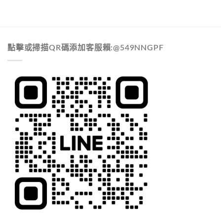
點擊或掃描QR碼添加客服賴:@549NNGPF