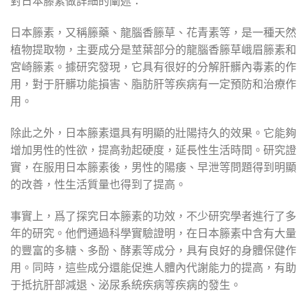
對日本籐素做詳細的闡述：
日本籐素，又稱籐藥、龍腦香籐草、花青素等，是一種天然
植物提取物，主要成分是莖葉部分的龍腦香籐草峨眉籐素和
宮崎籐素。據研究發現，它具有很好的分解肝髒內毒素的作
用，對于肝髒功能損害、脂肪肝等疾病有一定預防和治療作
用。
除此之外，日本籐素還具有明顯的壯陽持久的效果。它能夠
增加男性的性欲，提高勃起硬度，延長性生活時間。研究證
實，在服用日本籐素後，男性的陽痿、早泄等問題得到明顯
的改善，性生活質量也得到了提高。
事實上，爲了探究日本籐素的功效，不少研究學者進行了多
年的研究。他們通過科學實驗證明，在日本籐素中含有大量
的豐富的多糖、多酚、酵素等成分，具有良好的身體保健作
用。同時，這些成分還能促進人體內代謝能力的提高，有助
于抵抗肝部減退、泌尿系統疾病等疾病的發生。