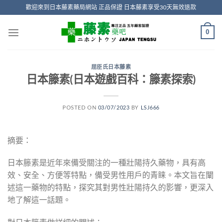
Skip
歡迎來到日本藤素藥局網站 正品保證 日本藤素享受30天無效退款
to
content
0
屈臣氏日本藤素
日本籐素(日本遊戲百科：籐素探索)
POSTED ON
03/07/2023
BY
LSJ666
摘要：
日本籐素是近年來備受關注的一種壯陽持久藥物，具有高
效、安全、方便等特點，備受男性用戶的青睐。本文旨在闡
述這一藥物的特點，探究其對男性壯陽持久的影響，更深入
地了解這一話題。