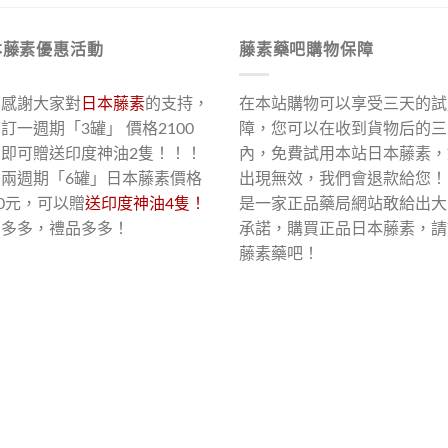
本藤素優惠活動
藤素藥吧購物保障
了感謝大家對
日本藤素
的支持，
在本站購物可以享受三天的試
訂一週期「3罐」 價格2100
障，您可以在收到貨物后的三
，即可贈送印度神油2隻！！！
內，免費試用本站日本藤素，
買兩週期「6罐」日本藤素價格
出現無效，我們會退款給您！
00元，可以贈
送印度神油4隻！
是一家正品藥局網站敢給出大
惠多多，禮品多多！
承諾，購買正品日本藤素，請
藤素藥吧！