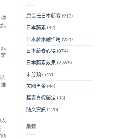
屈臣氏日本藤素
(913)
這種
性能
日本藤素
(82)
日本藤素副作用
(921)
方式
日本藤素心得
(874)
一定
日本藤素效果
(2,698)
未分類
(549)
高男
、維
美國黑金
(44)
藤素真假鑒定
(33)
貼文資訊
(120)
的人
彙整
然
文能