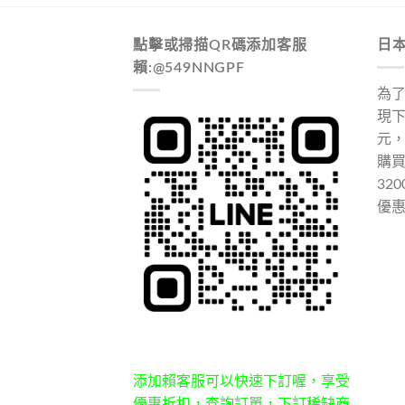
點擊或掃描QR碼添加客服
日
賴:@549NNGPF
為
現下
元
購
32
優
添加賴客服可以快速下訂喔，享受
優惠折扣，查詢訂單，下訂稀缺商