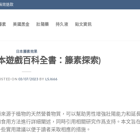
無效退款
藤素
美國黑金
壯陽藥
持久液
貼文資訊
日本藤素效果
本遊戲百科全書：籐素探索)
OSTED ON
03/07/2023
BY
LSJ666
種來源于植物的天然營養物質，可以幫助男性增強壯陽能力和延
和食用方法進行詳細闡述，同時引用相關研究作爲支持。本文旨
一些實用建議以便于讀者采取相應的措施。