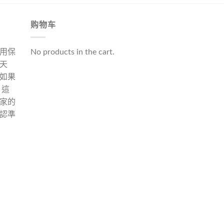
购物车
用保
No products in the cart.
天
如果
 這
家的
認準