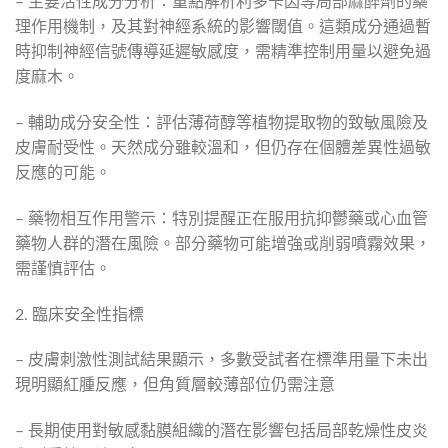
– 主要活性成分分析：重點解析利多卡因等局部麻醉劑的藥
理作用機制，及其對神經系統的影響閾值。這類成分通過暫
時抑制神經信號傳導延遲敏感度，需精準控制用量以避免過
度麻木。
– 輔助成分安全性：評估薄荷醇等植物提取物的致敏風險及
皮膚耐受性。天然成分雖較溫和，但仍存在個體差異性過敏
反應的可能。
– 藥物相互作用警示：特別提醒正在服用抗抑鬱藥或心血管
藥物人群的潛在風險。部分藥物可能增強或削弱噴霧效果，
需謹慎評估。
2. 臨床安全性指標
– 皮膚刺激性測試結果顯示，多數受試者在標準用量下未出
現明顯紅腫反應，但角質層較薄部位仍需注意
– 長期使用對敏感黏膜組織的潛在影響包括局部乾燥性皮炎