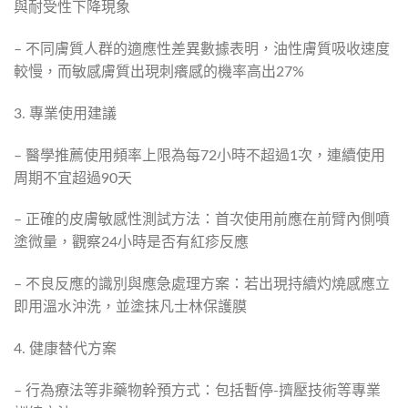
與耐受性下降現象
– 不同膚質人群的適應性差異數據表明，油性膚質吸收速度
較慢，而敏感膚質出現刺癢感的機率高出27%
3. 專業使用建議
– 醫學推薦使用頻率上限為每72小時不超過1次，連續使用
周期不宜超過90天
– 正確的皮膚敏感性測試方法：首次使用前應在前臂內側噴
塗微量，觀察24小時是否有紅疹反應
– 不良反應的識別與應急處理方案：若出現持續灼燒感應立
即用溫水沖洗，並塗抹凡士林保護膜
4. 健康替代方案
– 行為療法等非藥物幹預方式：包括暫停-擠壓技術等專業