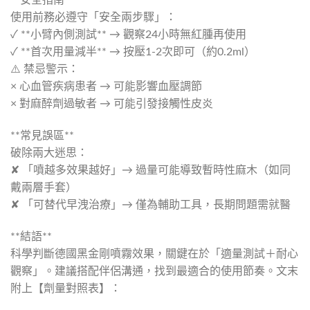
使用前務必遵守「安全兩步驟」：
✓ **小臂內側測試** → 觀察24小時無紅腫再使用
✓ **首次用量減半** → 按壓1-2次即可（約0.2ml）
⚠️ 禁忌警示：
× 心血管疾病患者 → 可能影響血壓調節
× 對麻醉劑過敏者 → 可能引發接觸性皮炎
**常見誤區**
破除兩大迷思：
✘ 「噴越多效果越好」→ 過量可能導致暫時性麻木（如同
戴兩層手套）
✘ 「可替代早洩治療」→ 僅為輔助工具，長期問題需就醫
**結語**
科學判斷德國黑金剛噴霧效果，關鍵在於「適量測試＋耐心
觀察」。建議搭配伴侶溝通，找到最適合的使用節奏。文末
附上【劑量對照表】：