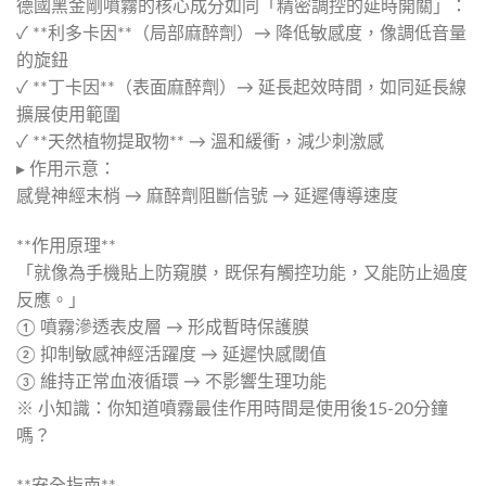
德國黑金剛噴霧的核心成分如同「精密調控的延時開關」：
✓ **利多卡因**（局部麻醉劑）→ 降低敏感度，像調低音量
的旋鈕
✓ **丁卡因**（表面麻醉劑）→ 延長起效時間，如同延長線
擴展使用範圍
✓ **天然植物提取物** → 溫和緩衝，減少刺激感
▸ 作用示意：
感覺神經末梢 → 麻醉劑阻斷信號 → 延遲傳導速度
**作用原理**
「就像為手機貼上防窺膜，既保有觸控功能，又能防止過度
反應。」
① 噴霧滲透表皮層 → 形成暫時保護膜
② 抑制敏感神經活躍度 → 延遲快感閾值
③ 維持正常血液循環 → 不影響生理功能
※ 小知識：你知道噴霧最佳作用時間是使用後15-20分鐘
嗎？
**安全指南**