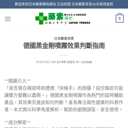
Skip
歡迎來到日本藤素藥局網站 正品保證 日本藤素享受30天無效退款
to
content
0
日本藤素效果
德國黑金剛噴霧效果判斷指南
POSTED ON
11/09/2025
BY
LSJ666
**開篇引入**
「是否曾在親密時刻遭遇『快槍手』的困擾？這份尷尬可能
讓雙方都難以盡興。」德國黑金剛噴霧作為熱門的延時輔助
產品，其效果究竟該如何判斷？身為專注兩性健康的科普作
者，本文將以科學角度解析，幫助你避開誤區、安全使用。
**成分解密**