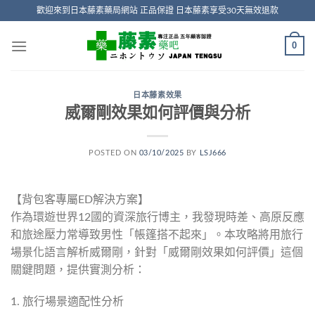
Skip
歡迎來到日本藤素藥局網站 正品保證 日本藤素享受30天無效退款
to
content
0
日本藤素效果
威爾剛效果如何評價與分析
POSTED ON
03/10/2025
BY
LSJ666
【背包客專屬ED解決方案】
作為環遊世界12國的資深旅行博主，我發現時差、高原反應
和旅途壓力常導致男性「帳篷搭不起來」。本攻略將用旅行
場景化語言解析威爾剛，針對「威爾剛效果如何評價」這個
關鍵問題，提供實測分析：
1. 旅行場景適配性分析