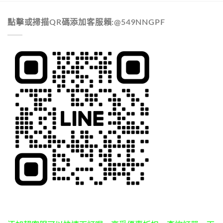
點擊或掃描QR碼添加客服賴:@549NNGPF