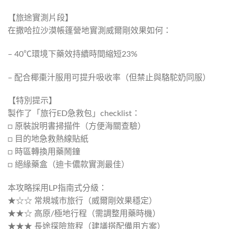
【旅途實測片段】
在撒哈拉沙漠帳篷營地實測威爾剛效果如何：
– 40℃環境下藥效持續時間縮短23%
– 配合椰棗汁服用可提升吸收率（但禁止與駱駝奶同服）
【特別提示】
製作了「旅行ED急救包」checklist：
□ 原裝說明書掃描件（方便海關查驗）
□ 目的地急救熱線貼紙
□ 時區轉換用藥鬧鐘
□ 絕緣藥盒（迪卡儂款實測最佳）
本攻略採用LP指南式分級：
★☆☆ 常規城市旅行（威爾剛效果穩定）
★★☆ 高原/極地行程（需調整用藥時機）
★★★ 長途探險旅程（建議搭配備用方案）