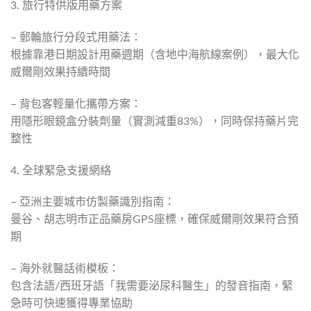
3. 旅行特供版用藥方案
– 郵輪旅行分段式用藥法：
根據靠港日期設計用藥週期（含地中海航線案例），最大化
威爾剛效果持續時間
– 背包客輕量化攜帶方案：
用隱形眼鏡盒分裝劑量（實測減重83%），同時保持藥片完
整性
4. 全球緊急支援網絡
– 亞洲主要城市仿製藥識別指南：
曼谷、胡志明市正品藥房GPS座標，確保威爾剛效果符合預
期
– 海外就醫話術模板：
包含法語/西班牙語「我需要泌尿科醫生」的發音指南，緊
急時可快速獲得專業協助