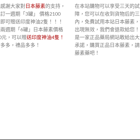
了感謝大家對
日本藤素
的支持，
在本站購物可以享受三天的試
訂一週期「3罐」 價格2100
障，您可以在收到貨物后的三
，即可贈送印度神油2隻！！！
內，免費試用本站日本藤素，
買兩週期「6罐」日本藤素價格
出現無效，我們會退款給您！
00元，可以贈
送印度神油4隻！
是一家正品藥局網站敢給出大
惠多多，禮品多多！
承諾，購買正品日本藤素，請
藤素藥吧！