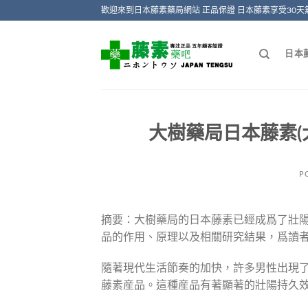
Skip
歡迎來到日本藤素藥局網站 正品保證 日本藤素享受30天
to
content
日本
大樹藥局日本藤素(
P
摘要：大樹藥局的日本藤素已經成爲了壯
品的作用、原理以及相關研究結果，爲讀
隨著現代生活節奏的加快，許多男性出現
藤素産品。這種産品有著顯著的壯陽持久