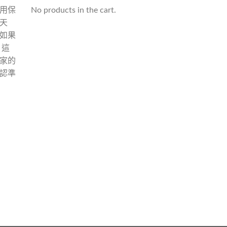
用保
No products in the cart.
天
如果
 這
家的
認準