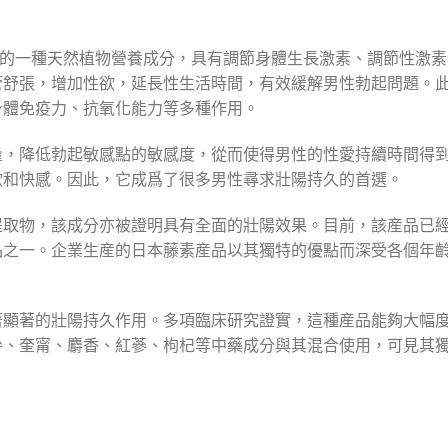
來的一種天然植物營養成分，具有調節身體生長激素、調節性激素
管舒張，增加性欲，延長性生活時間，有效緩解男性勃起問題。
身體免疫力、抗氧化能力等多種作用。
量，降低勃起敏感點的敏感度，從而使得男性的性愛持續時間得
欲和快感。因此，它成爲了很多男性尋求壯陽持久的首選。
提取物，該成分亦被證明具有全面的壯陽效果。目前，該産品已
品之一。企業生産的日本藤素産品以其獨特的優點而深受各個年
著顯著的壯陽持久作用。多項臨床研究證實，這種産品能夠大幅
參、奎甯、麝香、紅蔘、枸杞等中藥成分與其混合使用，可見其