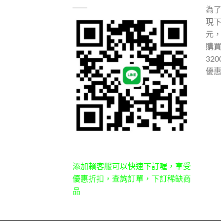
為
現下
元
購
32
優
添加賴客服可以快速下訂喔，享受
優惠折扣，查詢訂單，下訂稀缺商
品