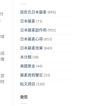
屈臣氏日本藤素
(896)
分
此
日本藤素
(71)
日本藤素副作用
(901)
到增
日本藤素心得
(855)
日本藤素效果
(840)
經成
未分類
(38)
齡層
美國黑金
(44)
藤素真假鑒定
(33)
度提
獨特
貼文資訊
(120)
彙整