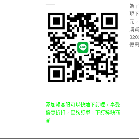
為
現下
元
購
32
優
添加賴客服可以快速下訂喔，享受
優惠折扣，查詢訂單，下訂稀缺商
品