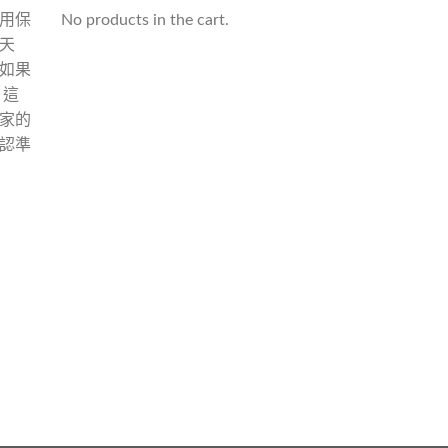
用保
No products in the cart.
天
如果
 這
家的
認準