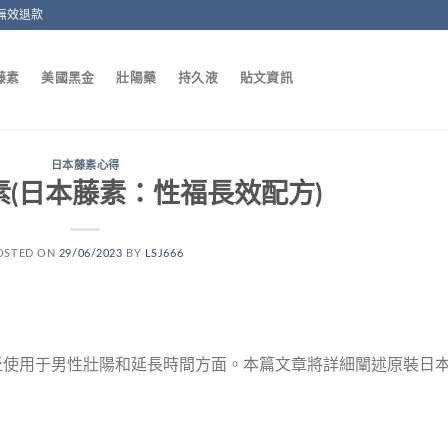
無效退款
藤素
美國黑金
壯陽藥
持久液
貼文資訊
日本藤素心得
(日本藤素：性福長效配方)
OSTED ON
29/06/2023
BY
LSJ666
泛使用于男性壯陽和延長時間方面。本篇文章將詳細闡述原裝日