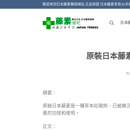
Skip
歡迎來到日本藤素藥局網站 正品保證 日本藤素享受30天
to
content
日本
原裝日本藤素
P
摘要：
原裝日本藤素是一種草本壯陽劑，已被廣
素的功效和使用。
正文：