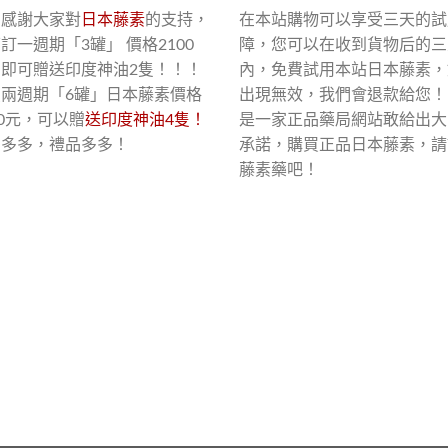
了感謝大家對
日本藤素
的支持，
在本站購物可以享受三天的試
訂一週期「3罐」 價格2100
障，您可以在收到貨物后的三
，即可贈送印度神油2隻！！！
內，免費試用本站日本藤素，
買兩週期「6罐」日本藤素價格
出現無效，我們會退款給您！
00元，可以贈
送印度神油4隻！
是一家正品藥局網站敢給出大
惠多多，禮品多多！
承諾，購買正品日本藤素，請
藤素藥吧！