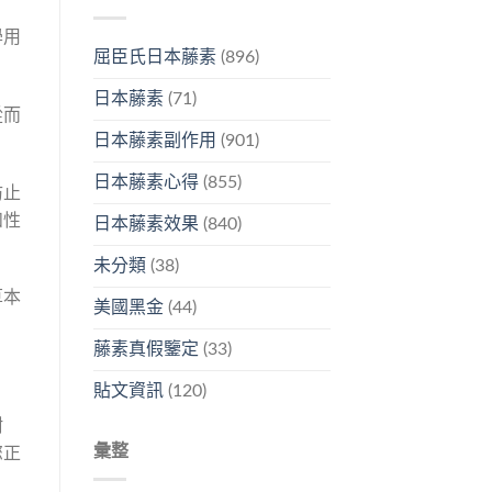
學用
屈臣氏日本藤素
(896)
日本藤素
(71)
從而
日本藤素副作用
(901)
。
日本藤素心得
(855)
防止
和性
日本藤素效果
(840)
未分類
(38)
草本
美國黑金
(44)
藤素真假鑒定
(33)
貼文資訊
(120)
耐
彙整
您正