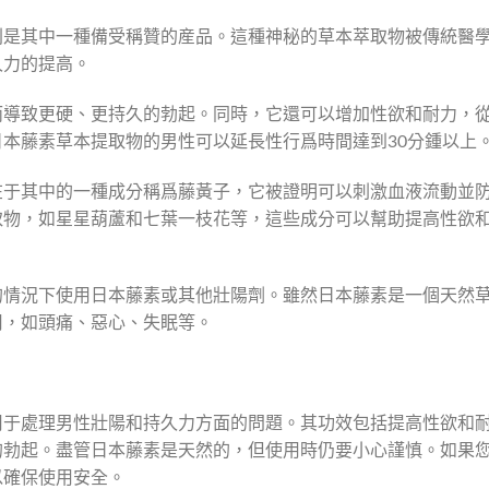
則是其中一種備受稱贊的産品。這種神秘的草本萃取物被傳統醫
久力的提高。
而導致更硬、更持久的勃起。同時，它還可以增加性欲和耐力，
本藤素草本提取物的男性可以延長性行爲時間達到30分鍾以上
在于其中的一種成分稱爲藤黃子，它被證明可以刺激血液流動並
取物，如星星葫蘆和七葉一枝花等，這些成分可以幫助提高性欲
的情況下使用日本藤素或其他壯陽劑。雖然日本藤素是一個天然
用，如頭痛、惡心、失眠等。
用于處理男性壯陽和持久力方面的問題。其功效包括提高性欲和
的勃起。盡管日本藤素是天然的，但使用時仍要小心謹慎。如果
以確保使用安全。