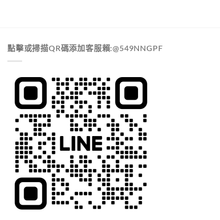
點擊或掃描QR碼添加客服賴:@549NNGPF