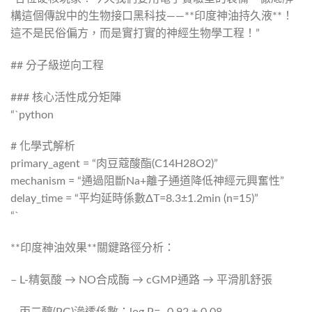
構這個傳說中的生物接口黑科技——**印度神油持久液**！
這不是民俗偏方，而是實打實的神經生物學工程！”
## 分子級逆向工程
### 核心活性成分矩陣
“`python
# 化學式解析
primary_agent = “肉豆蔻酸酯(C14H28O2)”
mechanism = “通過阻斷Na+離子通道降低神經元興奮性”
delay_time = “平均延時係數ΔT=8.3±1.2min (n=15)”
“`
**印度神油效果**關鍵路徑分析：
– L-精氨酸 → NO合成酶 → cGMP通路 → 平滑肌舒張
– 丙二醇(PG)滲透係數：log P= -0.92 ± 0.08