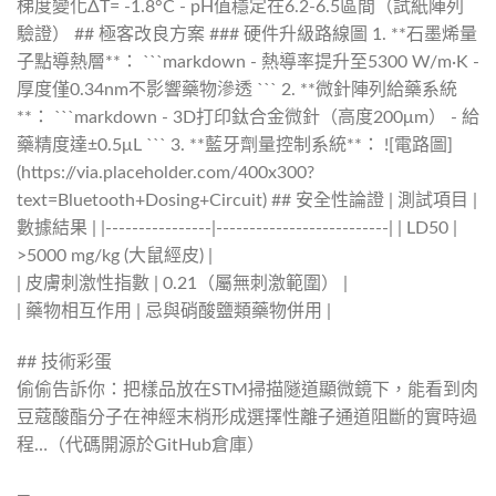
梯度變化ΔT= -1.8°C - pH值穩定在6.2-6.5區間（試紙陣列
驗證） ## 極客改良方案 ### 硬件升級路線圖 1. **石墨烯量
子點導熱層**： ```markdown - 熱導率提升至5300 W/m·K -
厚度僅0.34nm不影響藥物滲透 ``` 2. **微針陣列給藥系統
**： ```markdown - 3D打印鈦合金微針（高度200μm） - 給
藥精度達±0.5μL ``` 3. **藍牙劑量控制系統**： ![電路圖]
(https://via.placeholder.com/400x300?
text=Bluetooth+Dosing+Circuit) ## 安全性論證 | 測試項目 |
數據結果 | |----------------|--------------------------| | LD50 |
>5000 mg/kg (大鼠經皮) |
| 皮膚刺激性指數 | 0.21（屬無刺激範圍） |
| 藥物相互作用 | 忌與硝酸鹽類藥物併用 |
## 技術彩蛋
偷偷告訴你：把樣品放在STM掃描隧道顯微鏡下，能看到肉
豆蔻酸酯分子在神經末梢形成選擇性離子通道阻斷的實時過
程…（代碼開源於GitHub倉庫）
—