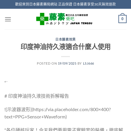
Skip
歡迎來到日本藤素藥局網站 正品保證 日本藤素享受30天無效退款
to
content
0
日本藤素效果
印度神油持久液適合什麼人使用
POSTED ON
19/09/2025
BY
LSJ666
“`
# 印度神油持久液技術拆解報告
![示波器波形](https://via.placeholder.com/800×400?
text=PPG+Sensor+Waveform)
“各位硬核玩家！今天我們要用電子實驗室的裝備，徹底解